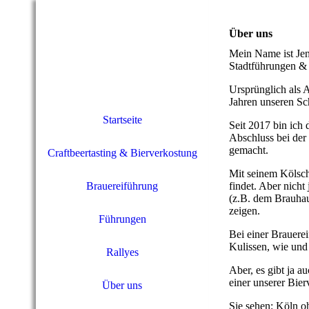
Über uns
Mein Name ist Jen
Stadtführungen & 
Ursprünglich als A
Jahren unseren Sc
Startseite
Seit 2017 bin ich 
Abschluss bei de
gemacht.
Craftbeertasting & Bierverkostung
Mit seinem Kölsch
Brauereiführung
findet. Aber nicht
(z.B. dem Brauhau
zeigen.
Führungen
Bei einer Brauere
Kulissen, wie und
Rallyes
Aber, es gibt ja a
einer unserer Bie
Über uns
Sie sehen: Köln oh