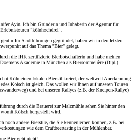
nifer Ayin. Ich bin Gründerin und Inhaberin der Agentur für
Erlebnistouren "kölnhochdrei".
gentur für Stadtführungen gegründet, haben wir in den letzten
hwerpunkt auf das Thema "Bier" gelegt.
durch die IHK zertifizierte Bierbotschafterin und habe meinen
r Doemens Akademie in München als Biersommelière (Dipl.)
 hat Köln einen lokalen Bierstil kreiert, der weltweit Anerkennung
 jedes Kölsch ist gleich. Das wollen wir Ihnen auf unseren Touren
swanderweg) und bei unseren Rallyes (z.B. der Kneipen-Rallye)
iführung durch die Brauerei zur Malzmühle sehen Sie hinter den
 womit Kölsch hergestellt wird.
uch noch andere Bierstile, die Sie kennenlernen können, z.B. bei
rverkostungen wie dem Craftbeertasting in der Mühlenbar.
ne Bier geht nicht!